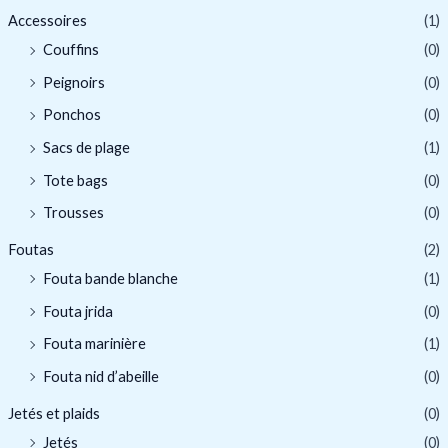
r
Accessoires
(1)
o
Couffins
(0)
d
Peignoirs
(0)
u
Ponchos
(0)
i
Sacs de plage
(1)
t
Tote bags
(0)
s
Trousses
(0)
Foutas
(2)
Fouta bande blanche
(1)
Fouta jrida
(0)
Fouta marinière
(1)
Fouta nid d’abeille
(0)
Jetés et plaids
(0)
Jetés
(0)