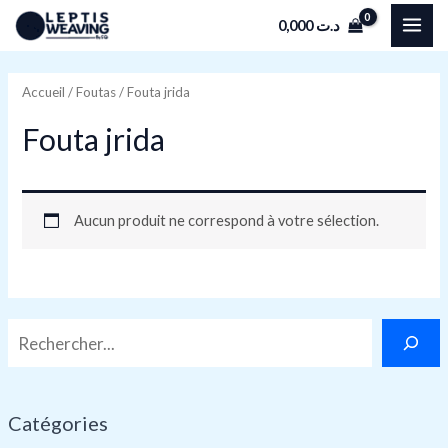
Aller
R
MAI
0,000
د.ت
au
e
ME
contenu
c
Accueil
/
Foutas
/ Fouta jrida
h
Fouta jrida
e
r
c
Aucun produit ne correspond à votre sélection.
h
e
d
e
s
Catégories
p